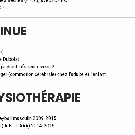
illes sèches (PPAS) avec l’OPPQ
/SPC
INUE
s)
e Dubois)
quadrant inférieur niveau 2
ger (commotion cérébrale) chez l’adulte et l’enfant
YSIOTHÉRAPIE
leyball masculin 2009-2015
(Jr B, Jr AAA) 2014-2016