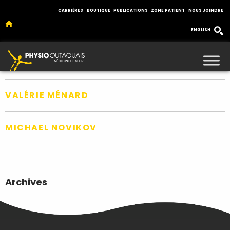
CARRIÈRES
BOUTIQUE
PUBLICATIONS
ZONE PATIENT
NOUS JOINDRE
ENGLISH
Cliniques :
Clinique Buckingham
MAXIME HURTUBISE
VALÉRIE MÉNARD
MICHAEL NOVIKOV
Archives