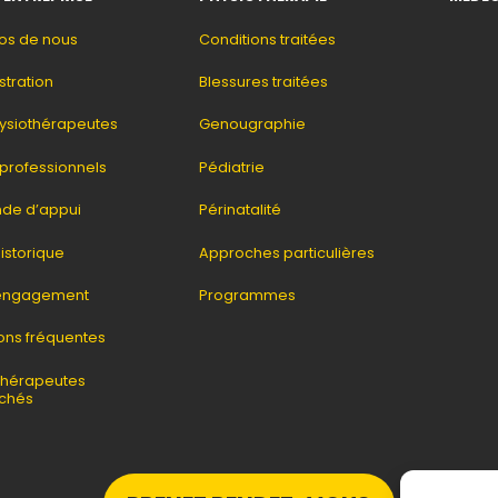
os de nous
Conditions traitées
stration
Blessures traitées
ysiothérapeutes
Genougraphie
 professionnels
Pédiatrie
de d’appui
Périnatalité
istorique
Approches particulières
 engagement
Programmes
ons fréquentes
thérapeutes
chés